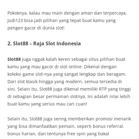
Pokoknya, kalau mau main dengan aman dan terpercaya,
Judi123 bisa jadi pilihan yang tepat buat kamu yang
pengen gacor di dunia slot!
2.
Slot88 – Raja Slot Indonesia
Slot88
juga nggak kalah keren sebagai situs pilihan buat
kamu yang mau gacor di slot online. Dikenal dengan
koleksi game slot-nya yang sangat lengkap dan beragam.
Dari slot klasik hingga yang modern, semua tersedia di
sini. Selain itu, Slot88 juga dikenal memiliki RTP yang tinggi
di sebagian besar permainan slotnya. Ini adalah nilai lebih
buat kamu yang serius mau cari cuan!
Selain itu, Slot88 juga sering memberikan promosi menarik
yang bisa dimanfaatkan pemain, seperti bonus referral,
bonus harian, dan tentunya free spin yang bakal