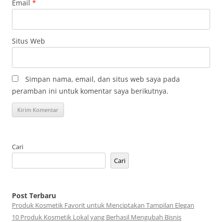
Email
*
Situs Web
Simpan nama, email, dan situs web saya pada
peramban ini untuk komentar saya berikutnya.
Cari
Cari
Post Terbaru
Produk Kosmetik Favorit untuk Menciptakan Tampilan Elegan
10 Produk Kosmetik Lokal yang Berhasil Mengubah Bisnis