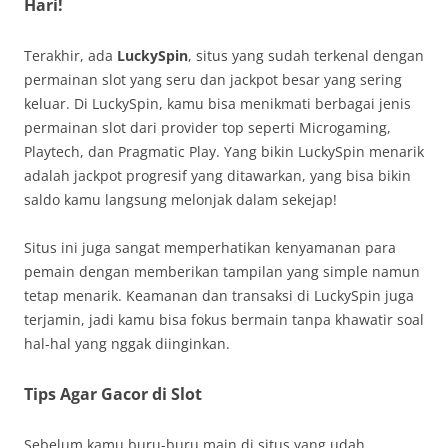
Hari!
Terakhir, ada
LuckySpin
, situs yang sudah terkenal dengan
permainan slot yang seru dan jackpot besar yang sering
keluar. Di LuckySpin, kamu bisa menikmati berbagai jenis
permainan slot dari provider top seperti Microgaming,
Playtech, dan Pragmatic Play. Yang bikin LuckySpin menarik
adalah jackpot progresif yang ditawarkan, yang bisa bikin
saldo kamu langsung melonjak dalam sekejap!
Situs ini juga sangat memperhatikan kenyamanan para
pemain dengan memberikan tampilan yang simple namun
tetap menarik. Keamanan dan transaksi di LuckySpin juga
terjamin, jadi kamu bisa fokus bermain tanpa khawatir soal
hal-hal yang nggak diinginkan.
Tips Agar Gacor di Slot
Sebelum kamu buru-buru main di situs yang udah