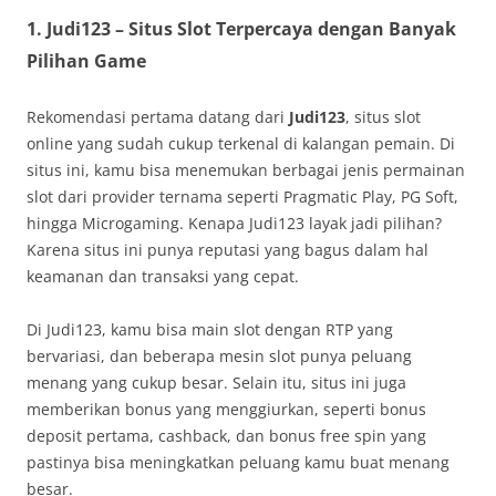
1.
Judi123 – Situs Slot Terpercaya dengan Banyak
Pilihan Game
Rekomendasi pertama datang dari
Judi123
, situs slot
online yang sudah cukup terkenal di kalangan pemain. Di
situs ini, kamu bisa menemukan berbagai jenis permainan
slot dari provider ternama seperti Pragmatic Play, PG Soft,
hingga Microgaming. Kenapa Judi123 layak jadi pilihan?
Karena situs ini punya reputasi yang bagus dalam hal
keamanan dan transaksi yang cepat.
Di Judi123, kamu bisa main slot dengan RTP yang
bervariasi, dan beberapa mesin slot punya peluang
menang yang cukup besar. Selain itu, situs ini juga
memberikan bonus yang menggiurkan, seperti bonus
deposit pertama, cashback, dan bonus free spin yang
pastinya bisa meningkatkan peluang kamu buat menang
besar.