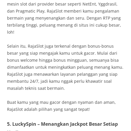
mesin slot dari provider besar seperti NetEnt, Yggdrasil,
dan Pragmatic Play, RajaSlot memberi kamu pengalaman
bermain yang menyenangkan dan seru. Dengan RTP yang
terbilang tinggi, peluang menang di situs ini cukup besar,
loh!
Selain itu, RajaSlot juga terkenal dengan bonus-bonus
besar yang siap mengajak kamu untuk gacor. Mulai dari
bonus welcome hingga bonus mingguan, semuanya bisa
dimanfaatkan untuk meningkatkan peluang menang kamu.
RajaSlot juga menawarkan layanan pelanggan yang siap
membantu 24/7, jadi kamu nggak perlu khawatir soal
masalah teknis saat bermain.
Buat kamu yang mau gacor dengan nyaman dan aman,
RajaSlot adalah pilihan yang sangat tepat!
5.
LuckySpin – Menangkan Jackpot Besar Setiap