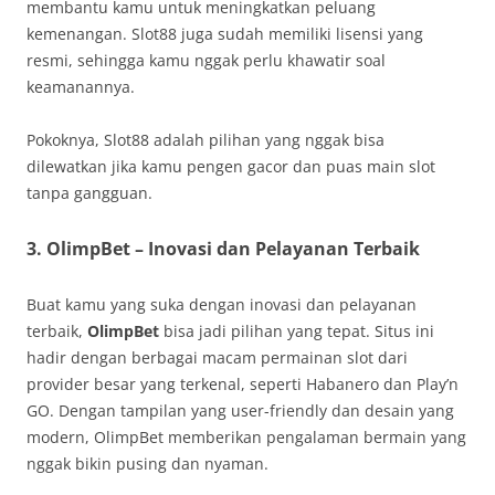
membantu kamu untuk meningkatkan peluang
kemenangan. Slot88 juga sudah memiliki lisensi yang
resmi, sehingga kamu nggak perlu khawatir soal
keamanannya.
Pokoknya, Slot88 adalah pilihan yang nggak bisa
dilewatkan jika kamu pengen gacor dan puas main slot
tanpa gangguan.
3.
OlimpBet – Inovasi dan Pelayanan Terbaik
Buat kamu yang suka dengan inovasi dan pelayanan
terbaik,
OlimpBet
bisa jadi pilihan yang tepat. Situs ini
hadir dengan berbagai macam permainan slot dari
provider besar yang terkenal, seperti Habanero dan Play’n
GO. Dengan tampilan yang user-friendly dan desain yang
modern, OlimpBet memberikan pengalaman bermain yang
nggak bikin pusing dan nyaman.