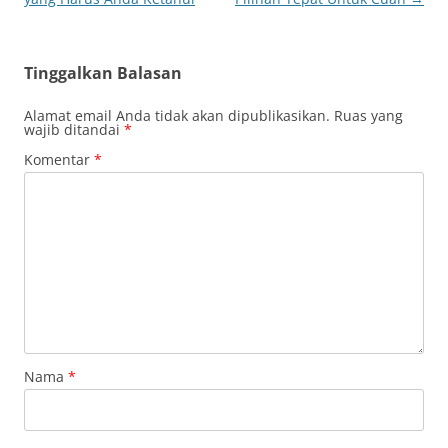
Tinggalkan Balasan
Alamat email Anda tidak akan dipublikasikan.
Ruas yang
wajib ditandai
*
Komentar
*
Nama
*