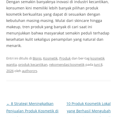
Dengan semakin banyaknya inovasi di industri kecantikan,
konsumen kini memiliki lebih banyak pilihan produk
kosmetik berkualitas yang dapat di sesuaikan dengan
kebutuhan masing-masing. Mulai dari skincare hingga
makeup, tren produk yang banyak di cari saat ini
menunjukkan bahwa masyarakat semakin peduli terhadap
kesehatan kulit sekaligus penampilan yang natural dan
menarik.
Entri ini ditulis di
Bisnis
,
Kosmetik
,
Produk
dan ber-tag
kosmetik
wanita
,
produk kecantikan
,
rekomendasi kosmetik
pada
Juni 8,
2026
oleh
authorcrs
.
Navigasi
←
8 Strategi Meningkatkan
10 Produk Kosmetik Lokal
Tulisan
Penjualan Produk Kosmetik di
yang Berhasil Mengubah