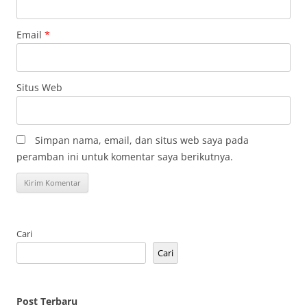
Email
*
Situs Web
Simpan nama, email, dan situs web saya pada
peramban ini untuk komentar saya berikutnya.
Cari
Cari
Post Terbaru