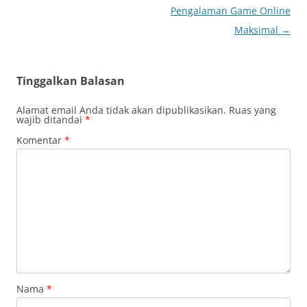
Pengalaman Game Online
Maksimal
→
Tinggalkan Balasan
Alamat email Anda tidak akan dipublikasikan.
Ruas yang
wajib ditandai
*
Komentar
*
Nama
*