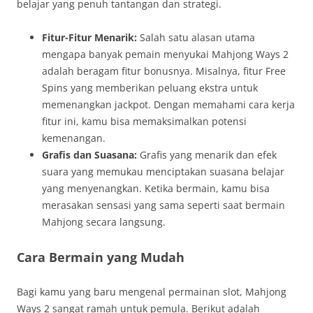
belajar yang penuh tantangan dan strategi.
Fitur-Fitur Menarik:
Salah satu alasan utama
mengapa banyak pemain menyukai Mahjong Ways 2
adalah beragam fitur bonusnya. Misalnya, fitur Free
Spins yang memberikan peluang ekstra untuk
memenangkan jackpot. Dengan memahami cara kerja
fitur ini, kamu bisa memaksimalkan potensi
kemenangan.
Grafis dan Suasana:
Grafis yang menarik dan efek
suara yang memukau menciptakan suasana belajar
yang menyenangkan. Ketika bermain, kamu bisa
merasakan sensasi yang sama seperti saat bermain
Mahjong secara langsung.
Cara Bermain yang Mudah
Bagi kamu yang baru mengenal permainan slot, Mahjong
Ways 2 sangat ramah untuk pemula. Berikut adalah