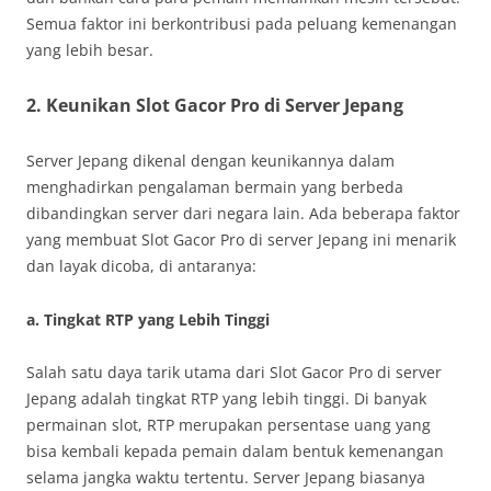
Semua faktor ini berkontribusi pada peluang kemenangan
yang lebih besar.
2. Keunikan Slot Gacor Pro di Server Jepang
Server Jepang dikenal dengan keunikannya dalam
menghadirkan pengalaman bermain yang berbeda
dibandingkan server dari negara lain. Ada beberapa faktor
yang membuat Slot Gacor Pro di server Jepang ini menarik
dan layak dicoba, di antaranya:
a. Tingkat RTP yang Lebih Tinggi
Salah satu daya tarik utama dari Slot Gacor Pro di server
Jepang adalah tingkat RTP yang lebih tinggi. Di banyak
permainan slot, RTP merupakan persentase uang yang
bisa kembali kepada pemain dalam bentuk kemenangan
selama jangka waktu tertentu. Server Jepang biasanya