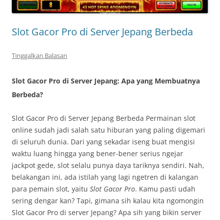
Slot Gacor Pro di Server Jepang Berbeda
Tinggalkan Balasan
Slot Gacor Pro di Server Jepang: Apa yang Membuatnya
Berbeda?
Slot Gacor Pro di Server Jepang Berbeda Permainan slot
online sudah jadi salah satu hiburan yang paling digemari
di seluruh dunia. Dari yang sekadar iseng buat mengisi
waktu luang hingga yang bener-bener serius ngejar
jackpot gede, slot selalu punya daya tariknya sendiri. Nah,
belakangan ini, ada istilah yang lagi ngetren di kalangan
para pemain slot, yaitu
Slot Gacor Pro
. Kamu pasti udah
sering dengar kan? Tapi, gimana sih kalau kita ngomongin
Slot Gacor Pro di server Jepang? Apa sih yang bikin server