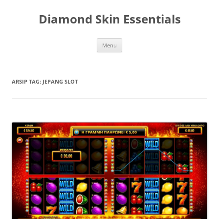
Langsung
ke
Diamond Skin Essentials
isi
Menu
ARSIP TAG:
JEPANG SLOT