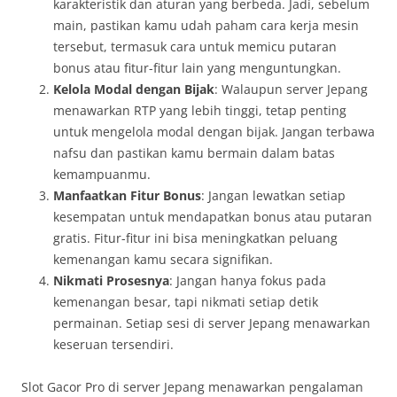
karakteristik dan aturan yang berbeda. Jadi, sebelum
main, pastikan kamu udah paham cara kerja mesin
tersebut, termasuk cara untuk memicu putaran
bonus atau fitur-fitur lain yang menguntungkan.
Kelola Modal dengan Bijak
: Walaupun server Jepang
menawarkan RTP yang lebih tinggi, tetap penting
untuk mengelola modal dengan bijak. Jangan terbawa
nafsu dan pastikan kamu bermain dalam batas
kemampuanmu.
Manfaatkan Fitur Bonus
: Jangan lewatkan setiap
kesempatan untuk mendapatkan bonus atau putaran
gratis. Fitur-fitur ini bisa meningkatkan peluang
kemenangan kamu secara signifikan.
Nikmati Prosesnya
: Jangan hanya fokus pada
kemenangan besar, tapi nikmati setiap detik
permainan. Setiap sesi di server Jepang menawarkan
keseruan tersendiri.
Slot Gacor Pro di server Jepang menawarkan pengalaman