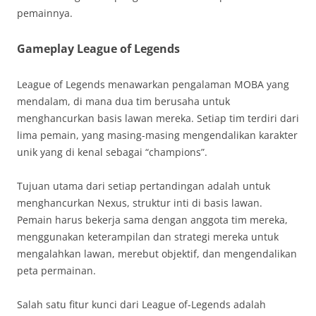
pemainnya.
Gameplay League of Legends
League of Legends menawarkan pengalaman MOBA yang
mendalam, di mana dua tim berusaha untuk
menghancurkan basis lawan mereka. Setiap tim terdiri dari
lima pemain, yang masing-masing mengendalikan karakter
unik yang di kenal sebagai “champions”.
Tujuan utama dari setiap pertandingan adalah untuk
menghancurkan Nexus, struktur inti di basis lawan.
Pemain harus bekerja sama dengan anggota tim mereka,
menggunakan keterampilan dan strategi mereka untuk
mengalahkan lawan, merebut objektif, dan mengendalikan
peta permainan.
Salah satu fitur kunci dari League of-Legends adalah