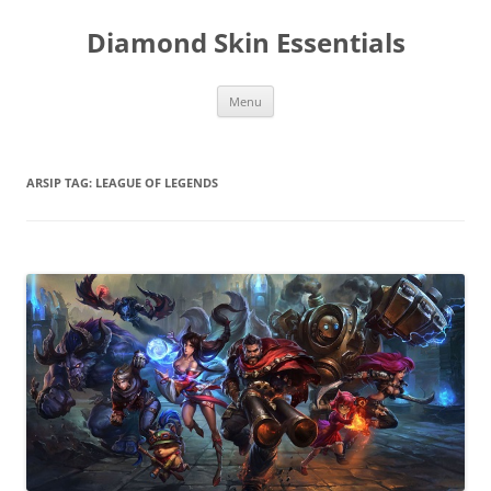
Langsung
ke
Diamond Skin Essentials
isi
Menu
ARSIP TAG:
LEAGUE OF LEGENDS