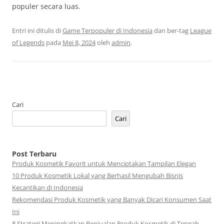
populer secara luas.
Entri ini ditulis di
Game Terpopuler di Indonesia
dan ber-tag
League
of Legends
pada
Mei 8, 2024
oleh
admin
.
Cari
Cari
Post Terbaru
Produk Kosmetik Favorit untuk Menciptakan Tampilan Elegan
10 Produk Kosmetik Lokal yang Berhasil Mengubah Bisnis
Kecantikan di Indonesia
Rekomendasi Produk Kosmetik yang Banyak Dicari Konsumen Saat
Ini
8 Strategi Meningkatkan Penjualan Produk Kosmetik di Tengah