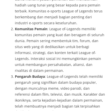
hadiah uang tunai yang besar kepada para pemain
terbaik. Komunitas e-sports League of Legends terus
berkembang dan menjadi bagian penting dari
industri e-sports secara keseluruhan.
Komunitas Pemain
: League of-Legends memiliki
komunitas pemain yang kuat dan beragam di seluruh
dunia. Pemain sering membentuk tim, forum, dan
situs web yang di dedikasikan untuk berbagi
informasi, strategi, dan konten terkait League of-
Legends. Interaksi sosial ini memungkinkan pemain
untuk membangun persahabatan, aliansi, dan
rivalitas di dalam permainan.
Pengaruh Budaya
: League-of-Legends telah memiliki
pengaruh yang signifikan dalam budaya populer,
dengan munculnya meme, video parodi, dan
referensi dalam film, televisi, dan musik. Karakter dan
ikoniknya, serta kejadian-kejadian dalam permainan,
telah membuatnya menjadi bagian tak terpisahkan