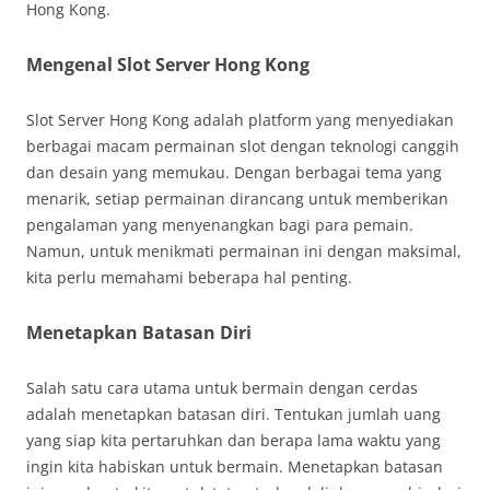
Hong Kong.
Mengenal Slot Server Hong Kong
Slot Server Hong Kong adalah platform yang menyediakan
berbagai macam permainan slot dengan teknologi canggih
dan desain yang memukau. Dengan berbagai tema yang
menarik, setiap permainan dirancang untuk memberikan
pengalaman yang menyenangkan bagi para pemain.
Namun, untuk menikmati permainan ini dengan maksimal,
kita perlu memahami beberapa hal penting.
Menetapkan Batasan Diri
Salah satu cara utama untuk bermain dengan cerdas
adalah menetapkan batasan diri. Tentukan jumlah uang
yang siap kita pertaruhkan dan berapa lama waktu yang
ingin kita habiskan untuk bermain. Menetapkan batasan