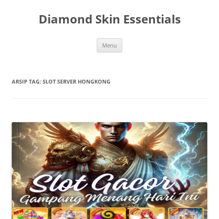
Langsung
ke
Diamond Skin Essentials
isi
Menu
ARSIP TAG:
SLOT SERVER HONGKONG