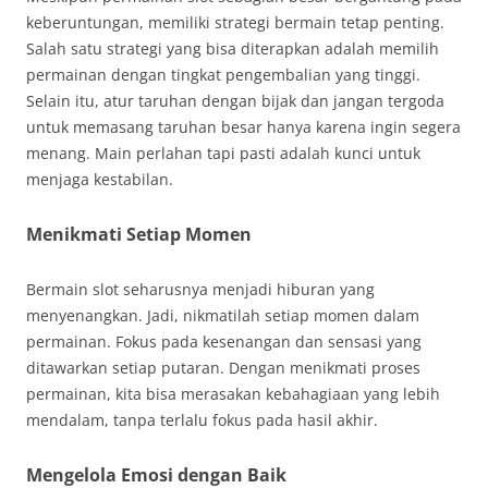
keberuntungan, memiliki strategi bermain tetap penting.
Salah satu strategi yang bisa diterapkan adalah memilih
permainan dengan tingkat pengembalian yang tinggi.
Selain itu, atur taruhan dengan bijak dan jangan tergoda
untuk memasang taruhan besar hanya karena ingin segera
menang. Main perlahan tapi pasti adalah kunci untuk
menjaga kestabilan.
Menikmati Setiap Momen
Bermain slot seharusnya menjadi hiburan yang
menyenangkan. Jadi, nikmatilah setiap momen dalam
permainan. Fokus pada kesenangan dan sensasi yang
ditawarkan setiap putaran. Dengan menikmati proses
permainan, kita bisa merasakan kebahagiaan yang lebih
mendalam, tanpa terlalu fokus pada hasil akhir.
Mengelola Emosi dengan Baik