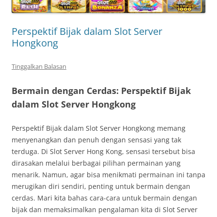
Perspektif Bijak dalam Slot Server
Hongkong
Tinggalkan Balasan
Bermain dengan Cerdas: Perspektif Bijak
dalam Slot Server Hongkong
Perspektif Bijak dalam Slot Server Hongkong memang
menyenangkan dan penuh dengan sensasi yang tak
terduga. Di Slot Server Hong Kong, sensasi tersebut bisa
dirasakan melalui berbagai pilihan permainan yang
menarik. Namun, agar bisa menikmati permainan ini tanpa
merugikan diri sendiri, penting untuk bermain dengan
cerdas. Mari kita bahas cara-cara untuk bermain dengan
bijak dan memaksimalkan pengalaman kita di Slot Server