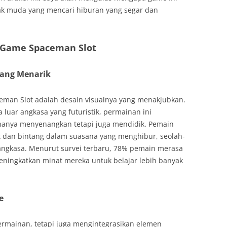
nak muda yang mencari hiburan yang segar dan
 Game Spaceman Slot
yang Menarik
ceman Slot adalah desain visualnya yang menakjubkan.
 luar angkasa yang futuristik, permainan ini
anya menyenangkan tetapi juga mendidik. Pemain
et dan bintang dalam suasana yang menghibur, seolah-
 angkasa. Menurut survei terbaru, 78% pemain merasa
ningkatkan minat mereka untuk belajar lebih banyak
e
ermainan, tetapi juga mengintegrasikan elemen