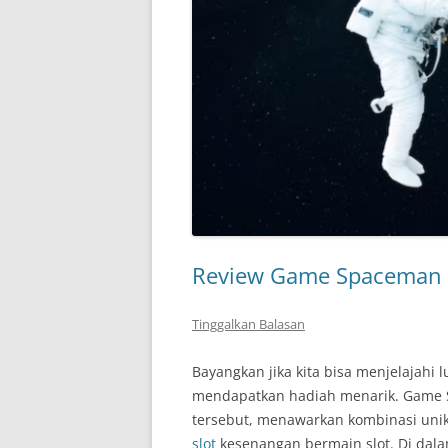
Review Game Spaceman S
Tinggalkan Balasan
Bayangkan jika kita bisa menjelajahi
mendapatkan hadiah menarik. Game 
tersebut, menawarkan kombinasi unik
slot
kesenangan bermain slot. Di dala