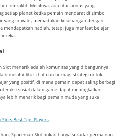
ih interaktif. Misalnya, ada fitur bonus yang
g setiap planet ketika pemain mendarat di simbol
ajar yang inovatif, memadukan kesenangan dengan
a mendapatkan hadiah, tetapi juga manfaat belajar
mereka.
al
 Slot menarik adalah komunitas yang dibangunnya.
ain melalui fitur chat dan berbagi strategi untuk
jar yang positif, di mana pemain dapat saling berbagi
interaksi sosial dalam game dapat meningkatkan
nya lebih menarik bagi pemain muda yang suka
Slots Best Tips Players
arkan, Spaceman Slot bukan hanya sekadar permainan