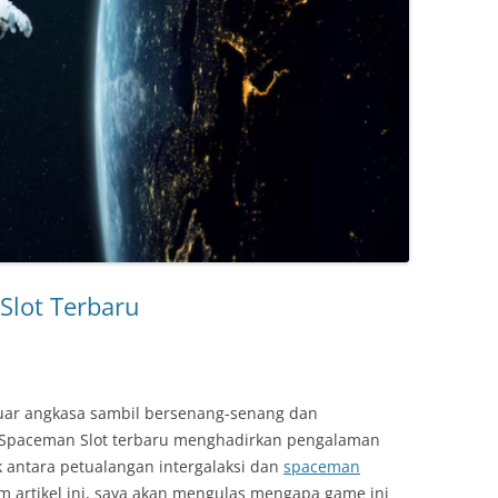
lot Terbaru
 luar angkasa sambil bersenang-senang dan
Spaceman Slot terbaru menghadirkan pengalaman
 antara petualangan intergalaksi dan
spaceman
m artikel ini, saya akan mengulas mengapa game ini