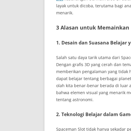
layak untuk dicoba, terutama bagi a
menarik.
3 Alasan untuk Memainkan
1. Desain dan Suasana Belajar 
Salah satu daya tarik utama dari Spa
Dengan grafis 3D yang cerah dan tema
memberikan pengalaman yang tidak h
dapat belajar tentang berbagai plan
olah kita benar-benar berada di luar
bahwa elemen visual yang menarik me
tentang astronomi.
2. Teknologi Belajar dalam Gam
Spaceman Slot tidak hanya sekadar p