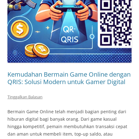
Kemudahan Bermain Game Online dengan
QRIS: Solusi Modern untuk Gamer Digital
Tinggalkan Balasan
Bermain Game Online telah menjadi bagian penting dari
hiburan digital bagi banyak orang. Dari game kasual
hingga kompetitif, pemain membutuhkan transaksi cepat
dan aman untuk membeli item, top-up saldo, atau