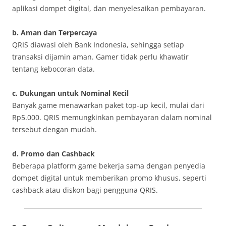
aplikasi dompet digital, dan menyelesaikan pembayaran.
b. Aman dan Terpercaya
QRIS diawasi oleh Bank Indonesia, sehingga setiap
transaksi dijamin aman. Gamer tidak perlu khawatir
tentang kebocoran data.
c. Dukungan untuk Nominal Kecil
Banyak game menawarkan paket top-up kecil, mulai dari
Rp5.000. QRIS memungkinkan pembayaran dalam nominal
tersebut dengan mudah.
d. Promo dan Cashback
Beberapa platform game bekerja sama dengan penyedia
dompet digital untuk memberikan promo khusus, seperti
cashback atau diskon bagi pengguna QRIS.