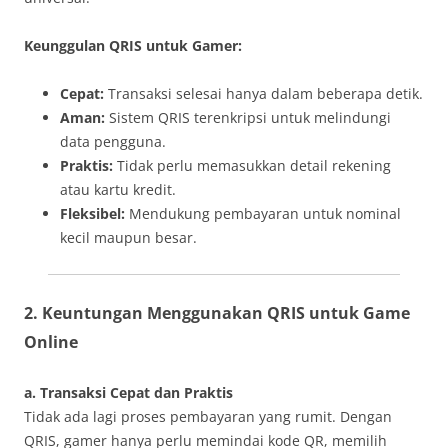
Keunggulan QRIS untuk Gamer:
Cepat:
Transaksi selesai hanya dalam beberapa detik.
Aman:
Sistem QRIS terenkripsi untuk melindungi
data pengguna.
Praktis:
Tidak perlu memasukkan detail rekening
atau kartu kredit.
Fleksibel:
Mendukung pembayaran untuk nominal
kecil maupun besar.
2. Keuntungan Menggunakan QRIS untuk Game
Online
a. Transaksi Cepat dan Praktis
Tidak ada lagi proses pembayaran yang rumit. Dengan
QRIS, gamer hanya perlu memindai kode QR, memilih