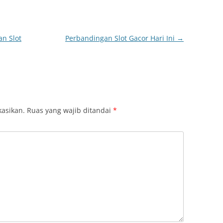
n Slot
Perbandingan Slot Gacor Hari Ini
→
kasikan.
Ruas yang wajib ditandai
*