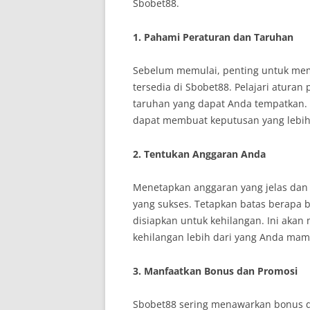
Sbobet88.
1. Pahami Peraturan dan Taruhan
Sebelum memulai, penting untuk mem
tersedia di Sbobet88. Pelajari aturan
taruhan yang dapat Anda tempatkan.
dapat membuat keputusan yang lebih 
2. Tentukan Anggaran Anda
Menetapkan anggaran yang jelas dan 
yang sukses. Tetapkan batas berapa 
disiapkan untuk kehilangan. Ini aka
kehilangan lebih dari yang Anda ma
3. Manfaatkan Bonus dan Promosi
Sbobet88 sering menawarkan bonus 