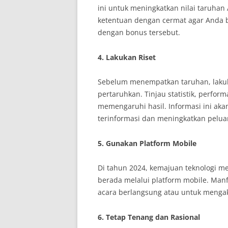
ini untuk meningkatkan nilai taruha
ketentuan dengan cermat agar Anda 
dengan bonus tersebut.
4. Lakukan Riset
Sebelum menempatkan taruhan, lakuka
pertaruhkan. Tinjau statistik, perfor
memengaruhi hasil. Informasi ini a
terinformasi dan meningkatkan pelu
5. Gunakan Platform Mobile
Di tahun 2024, kemajuan teknologi 
berada melalui platform mobile. Manfa
acara berlangsung atau untuk menga
6. Tetap Tenang dan Rasional