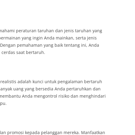
ahami peraturan taruhan dan jenis taruhan yang
 permainan yang ingin Anda mainkan, serta jenis
 Dengan pemahaman yang baik tentang ini, Anda
cerdas saat bertaruh.
realistis adalah kunci untuk pengalaman bertaruh
banyak uang yang bersedia Anda pertaruhkan dan
n membantu Anda mengontrol risiko dan menghindari
mpu.
dan promosi kepada pelanggan mereka. Manfaatkan