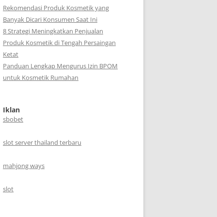
Rekomendasi Produk Kosmetik yang
Banyak Dicari Konsumen Saat Ini
8 Strategi Meningkatkan Penjualan
Produk Kosmetik di Tengah Persaingan
Ketat
Panduan Lengkap Mengurus Izin BPOM
untuk Kosmetik Rumahan
Iklan
sbobet
slot server thailand terbaru
mahjong ways
slot