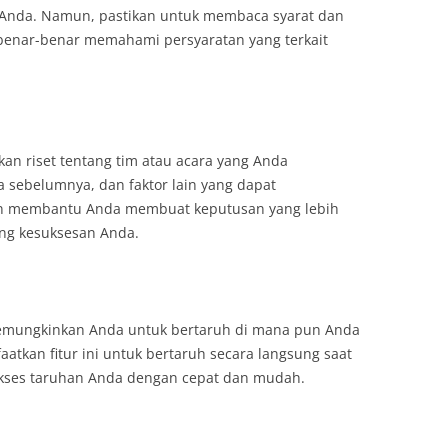
n Anda. Namun, pastikan untuk membaca syarat dan
benar-benar memahami persyaratan yang terkait
n riset tentang tim atau acara yang Anda
ma sebelumnya, dan faktor lain yang dapat
kan membantu Anda membuat keputusan yang lebih
ang kesuksesan Anda.
memungkinkan Anda untuk bertaruh di mana pun Anda
atkan fitur ini untuk bertaruh secara langsung saat
kses taruhan Anda dengan cepat dan mudah.