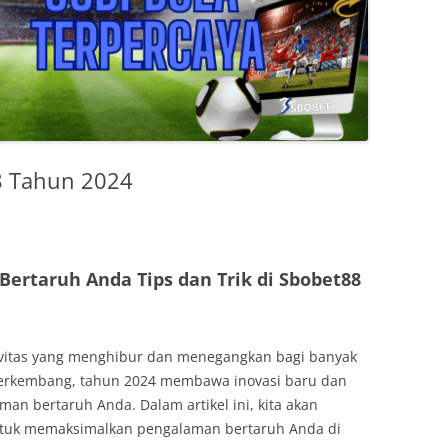
88 Tahun 2024
rtaruh Anda Tips dan Trik di Sbobet88
ivitas yang menghibur dan menegangkan bagi banyak
 berkembang, tahun 2024 membawa inovasi baru dan
n bertaruh Anda. Dalam artikel ini, kita akan
untuk memaksimalkan pengalaman bertaruh Anda di