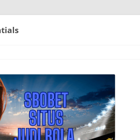
tials