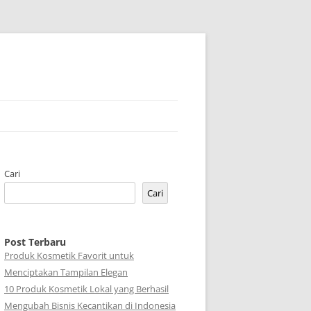
Cari
Cari
Post Terbaru
Produk Kosmetik Favorit untuk
Menciptakan Tampilan Elegan
10 Produk Kosmetik Lokal yang Berhasil
Mengubah Bisnis Kecantikan di Indonesia